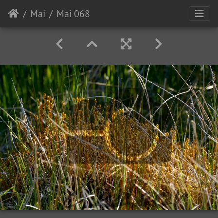
Mai
Mai 068